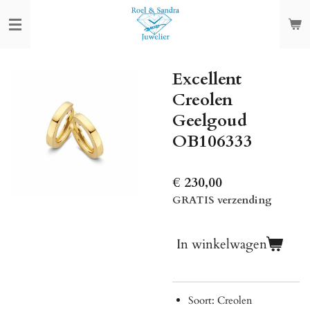
Ga
direct
naar
de
Excellent
hoofdinhoud
Creolen
Geelgoud
OB106333
€ 230,00
GRATIS verzending
In winkelwagen
Soort: Creolen