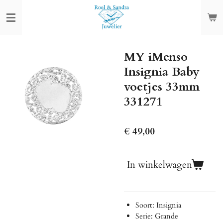
Ga
direct
naar
de
MY iMenso
hoofdinhoud
Insignia Baby
voetjes 33mm
331271
€ 49,00
In winkelwagen
Soort: Insignia
Serie: Grande