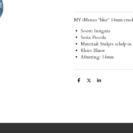
MY iMenso "blue" 14mm crushed 
Soort: Insignia
Seria: Piccola
Materiaal: Stukjes schelp in
Kleur: Blauw
Afmeting: 14mm
D
D
S
e
e
h
l
e
a
e
l
r
n
e