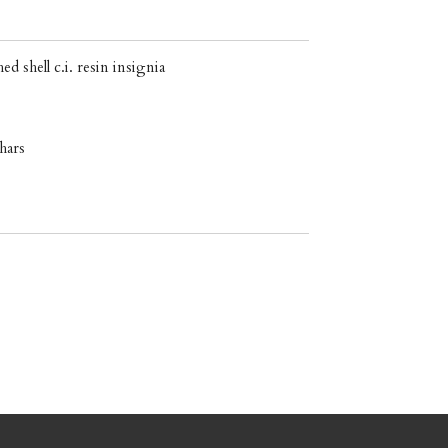
shell c.i. resin insignia
 hars