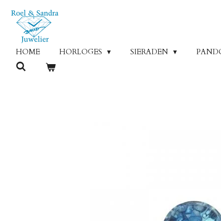
Ga
direct
naar
de
HOME
HORLOGES
SIERADEN
PAND
hoofdinhoud