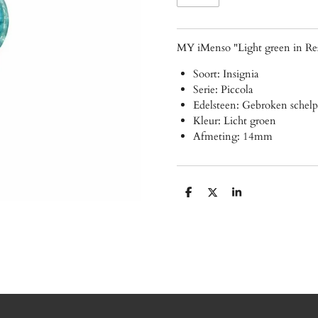
MY iMenso "Light green in Res
Soort: Insignia
Serie: Piccola
Edelsteen: Gebroken schel
Kleur: Licht groen
Afmeting: 14mm
D
D
S
e
e
h
l
e
a
e
l
r
n
e