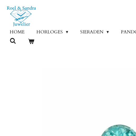
Ga
direct
naar
de
HOME
HORLOGES
SIERADEN
PAND
hoofdinhoud