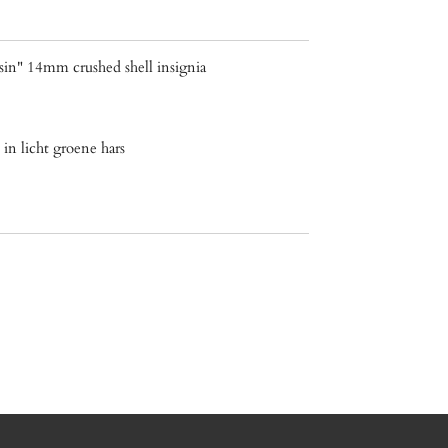
in" 14mm crushed shell insignia
p
in licht groene hars