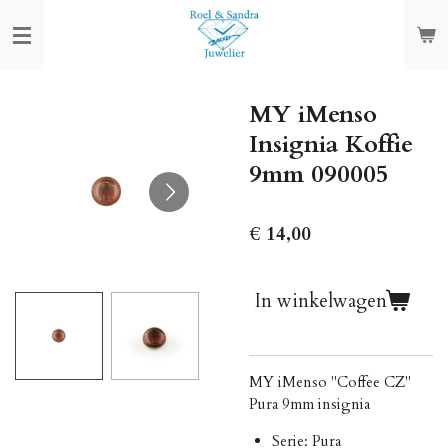
Ga
direct
naar
de
MY iMenso
hoofdinhoud
Insignia Koffie
9mm 090005
€ 14,00
In winkelwagen
MY iMenso "Coffee CZ"
Pura 9mm insignia
Serie: Pura