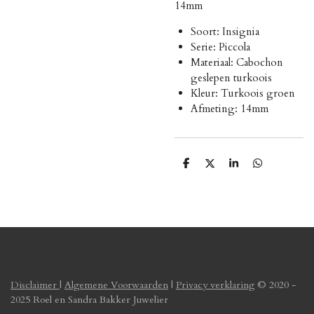
14mm
Soort: Insignia
Serie: Piccola
Materiaal: Cabochon
geslepen turkoois
Kleur: Turkoois groen
Afmeting: 14mm
D
D
S
D
e
e
h
e
l
e
a
l
e
l
r
e
n
e
n
Disclaimer
|
Algemene Voorwaarden
|
Privacy verklaring
© 2020 -
2025 Roel en Sandra Bakker Juwelier