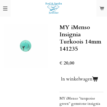
Ga
direct
naar
de
MY iMenso
hoofdinhoud
Insignia
Turkoois 14mm
141235
€ 20,00
In winkelwagen
MY iMenso "turquoise
green" gemstone insignia