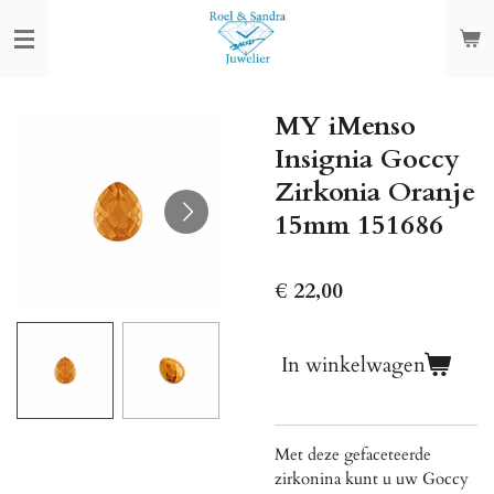
Ga
direct
naar
de
MY iMenso
hoofdinhoud
Insignia Goccy
Zirkonia Oranje
15mm 151686
€ 22,00
In winkelwagen
Met deze gefaceteerde
zirkonina kunt u uw Goccy