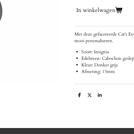
In winkelwagen
Met deze gefaceteerde Cat's E
mooi personaliseren.
Soort: Insignia
Edelsteen: Cabochon geslep
Kleur: Donker grijs
Afmeting: 15mm
D
D
S
e
e
h
l
e
a
e
l
r
n
e