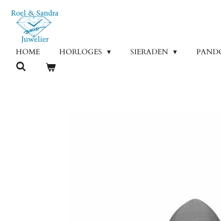
Ga
direct
naar
de
HOME
HORLOGES
SIERADEN
PAND
hoofdinhoud