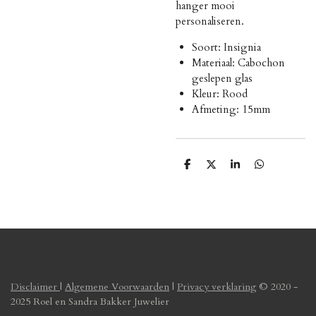
hanger mooi
personaliseren.
Soort: Insignia
Materiaal: Cabochon
geslepen glas
Kleur: Rood
Afmeting: 15mm
D
D
S
D
e
e
h
e
l
e
a
l
e
l
r
e
n
e
n
Disclaimer
|
Algemene Voorwaarden
|
Privacy verklaring
© 2020 -
2025 Roel en Sandra Bakker Juwelier