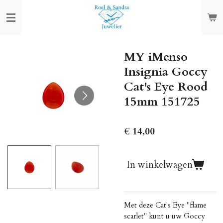
Ga
direct
naar
de
MY iMenso
hoofdinhoud
Insignia Goccy
Cat's Eye Rood
15mm 151725
€ 14,00
In winkelwagen
Met deze Cat's Eye "flame
scarlet" kunt u uw Goccy