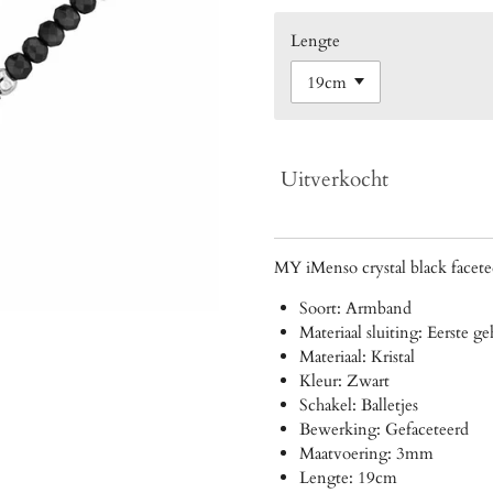
Lengte
Uitverkocht
MY iMenso crystal black facete
Soort: Armband
Materiaal sluiting: Eerste ge
Materiaal: Kristal
Kleur: Zwart
Schakel: Balletjes
Bewerking: Gefaceteerd
Maatvoering: 3mm
Lengte: 19cm