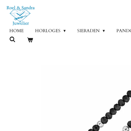
Ga
direct
naar
de
HOME
HORLOGES
SIERADEN
PAND
hoofdinhoud