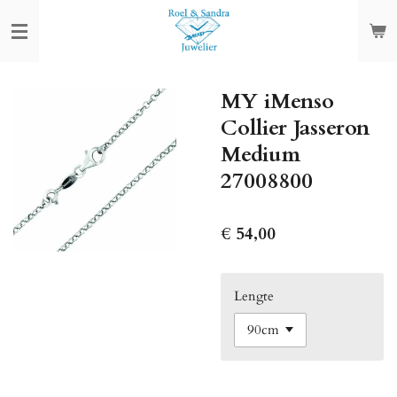
Ga
direct
naar
de
MY iMenso
hoofdinhoud
Collier Jasseron
Medium
27008800
€ 54,00
Lengte