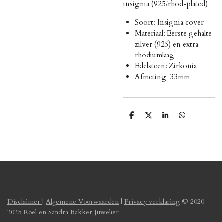
insignia (925/rhod-plated)
Soort: Insignia cover
Materiaal: Eerste gehalte
zilver (925) en extra
rhodiumlaag
Edelsteen: Zirkonia
Afmeting: 33mm
D
D
S
D
e
e
h
e
l
e
a
l
e
l
r
e
n
e
n
Disclaimer
|
Algemene Voorwaarden
|
Privacy verklaring
© 2020 -
2025 Roel en Sandra Bakker Juwelier