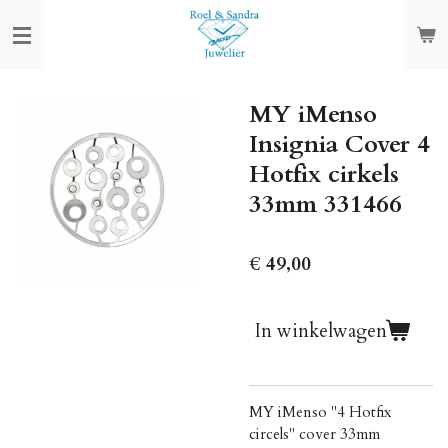
Ga
direct
naar
de
MY iMenso
hoofdinhoud
Insignia Cover 4
Hotfix cirkels
33mm 331466
€ 49,00
In winkelwagen
MY iMenso "4 Hotfix
circels" cover 33mm