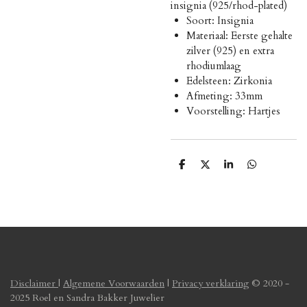
insignia (925/rhod-plated)
Soort: Insignia
Materiaal: Eerste gehalte
zilver (925) en extra
rhodiumlaag
Edelsteen: Zirkonia
Afmeting: 33mm
Voorstelling: Hartjes
D
D
S
D
e
e
h
e
l
e
a
l
e
l
r
e
n
e
n
Disclaimer
|
Algemene Voorwaarden
|
Privacy verklaring
© 2020 -
2025 Roel en Sandra Bakker Juwelier