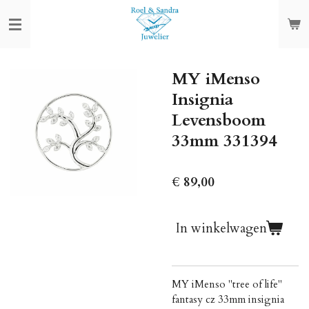
Ga
direct
naar
de
MY iMenso
hoofdinhoud
Insignia
Levensboom
33mm 331394
€ 89,00
In winkelwagen
MY iMenso "tree of life"
fantasy cz 33mm insignia