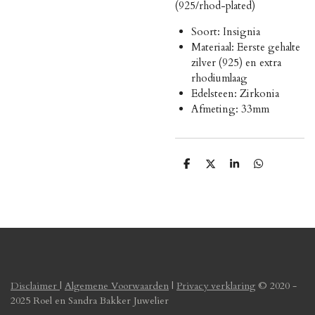
(925/rhod-plated)
Soort: Insignia
Materiaal: Eerste gehalte
zilver (925) en extra
rhodiumlaag
Edelsteen: Zirkonia
Afmeting: 33mm
D
D
S
D
e
e
h
e
l
e
a
l
e
l
r
e
n
e
n
Disclaimer
|
Algemene Voorwaarden
|
Privacy verklaring
© 2020 -
2025 Roel en Sandra Bakker Juwelier