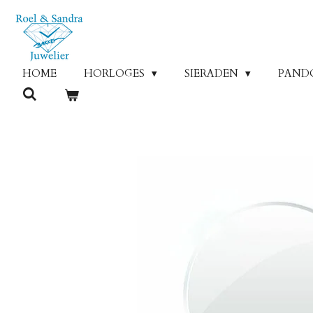
Ga
direct
naar
de
HOME
HORLOGES
SIERADEN
PAND
hoofdinhoud