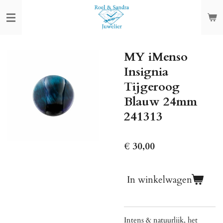
Ga
direct
naar
de
MY iMenso
hoofdinhoud
Insignia
Tijgeroog
Blauw 24mm
241313
€ 30,00
In winkelwagen
Intens & natuurlijk, het