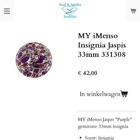
Ga
direct
naar
de
MY iMenso
hoofdinhoud
Insignia Jaspis
33mm 331308
€ 42,00
In winkelwagen
MY iMenso Jasper "Purple"
gemstone 33mm insignia
Soort: Insignia