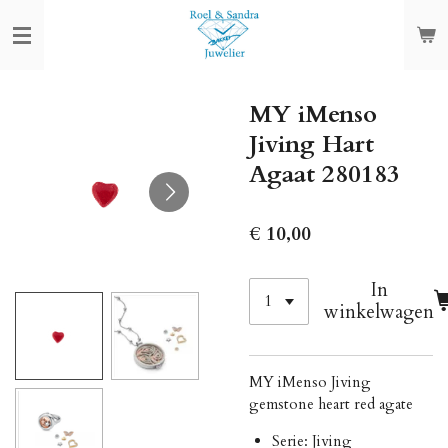
Ga
direct
naar
de
MY iMenso
hoofdinhoud
Jiving Hart
Agaat 280183
€ 10,00
In
winkelwagen
MY iMenso Jiving
gemstone heart red agate
Serie: Jiving