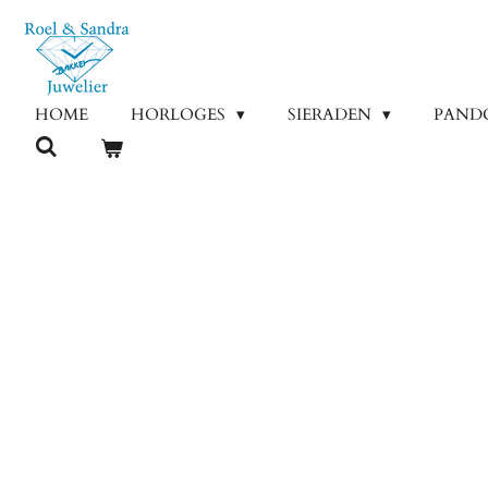
Ga
direct
naar
de
HOME
HORLOGES
SIERADEN
PAND
hoofdinhoud