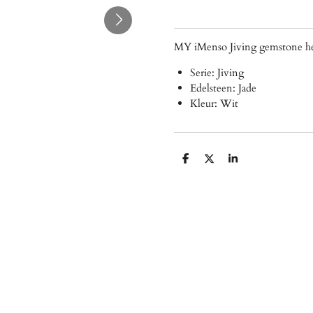
MY iMenso Jiving gemstone he
Serie: Jiving
Edelsteen: Jade
Kleur: Wit
D
D
S
e
e
h
l
e
a
e
l
r
n
e