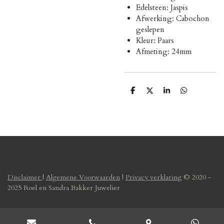
Edelsteen: Jaspis
Afwerking: Cabochon
geslepen
Kleur: Paars
Afmeting: 24mm
D
D
S
D
e
e
h
e
l
e
a
l
e
l
r
e
n
e
n
Disclaimer
|
Algemene Voorwaarden
|
Privacy verklaring
© 2020 -
2025 Roel en Sandra Bakker Juwelier