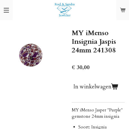
Ga
direct
naar
de
MY iMenso
hoofdinhoud
Insignia Jaspis
24mm 241308
€ 30,00
In winkelwagen
MY iMenso Jasper "Purple"
gemstone 24mm insignia
Soort: Insignia