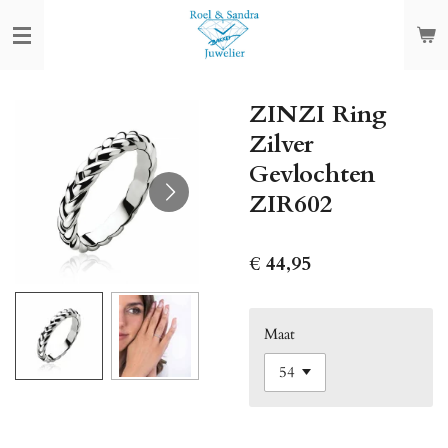
Ga
direct
naar
de
ZINZI Ring
hoofdinhoud
Zilver
Gevlochten
ZIR602
€ 44,95
Maat