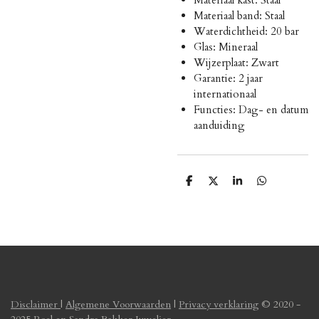
Materiaal band: Staal
Waterdichtheid: 20 bar
Glas: Mineraal
Wijzerplaat: Zwart
Garantie: 2 jaar
internationaal
Functies: Dag- en datum
aanduiding
D
D
S
D
e
e
h
e
l
e
a
l
e
l
r
e
n
e
n
Disclaimer
|
Algemene Voorwaarden
|
Privacy verklaring
© 2020 -