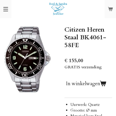
Ga
direct
naar
de
Citizen Heren
hoofdinhoud
Staal BK4061-
58FE
€ 155,00
GRATIS verzending
In winkelwagen
Uurwerk: Quartz
Grootte: Ø mm
Materiaal kast: Staal