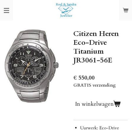
Ga
direct
naar
de
Citizen Heren
hoofdinhoud
Eco-Drive
Titanium
JR3061-56E
€ 550,00
GRATIS verzending
In winkelwagen
Uurwerk: Eco-Drive