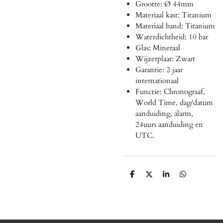
Grootte: Ø 44mm
Materiaal kast: Titanium
Materiaal band: Titanium
Waterdichtheid: 10 bar
Glas: Mineraal
Wijzerplaat: Zwart
Garantie: 2 jaar
internationaal
Functie: Chronograaf,
World Time, dag/datum
aanduiding, alarm,
24uurs aanduiding en
UTC.
D
D
S
D
e
e
h
e
l
e
a
l
e
l
r
e
n
e
n