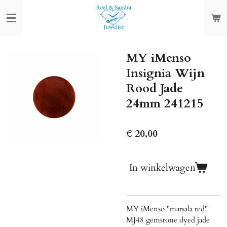
Ga
direct
naar
de
MY iMenso
hoofdinhoud
Insignia Wijn
Rood Jade
24mm 241215
€ 20,00
In winkelwagen
MY iMenso "marsala red"
MJ48 gemstone dyed jade