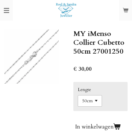
Ga
direct
naar
de
MY iMenso
hoofdinhoud
Collier Cubetto
50cm 27001250
€ 30,00
Lengte
In winkelwagen