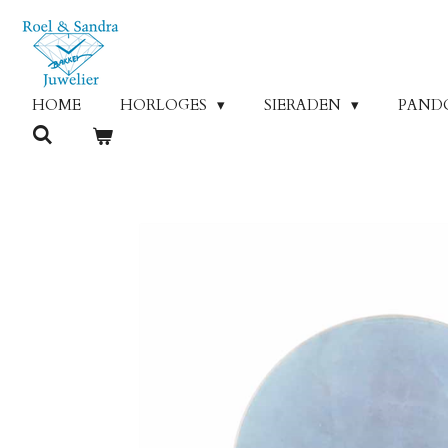
Ga
direct
naar
de
HOME
HORLOGES
SIERADEN
PAND
hoofdinhoud