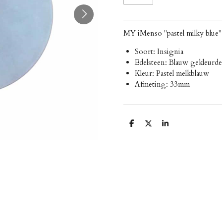
MY iMenso "pastel milky blue
Soort: Insignia
Edelsteen: Blauw gekleurde
Kleur: Pastel melkblauw
Afmeting: 33mm
D
D
S
e
e
h
l
e
a
e
l
r
n
e