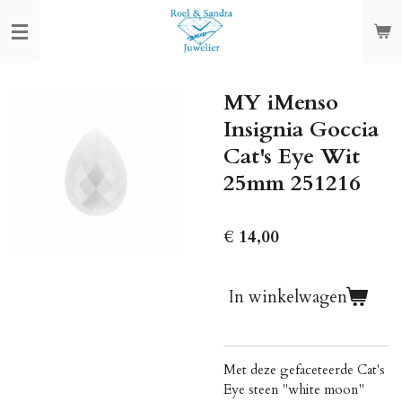
Ga
direct
naar
de
MY iMenso
hoofdinhoud
Insignia Goccia
Cat's Eye Wit
25mm 251216
€ 14,00
In winkelwagen
Met deze gefaceteerde Cat's
Eye steen "white moon"