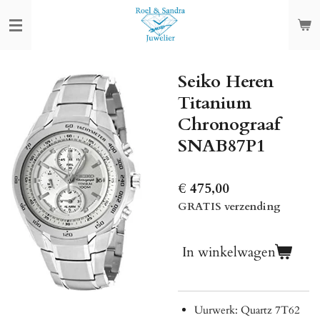
Ga
direct
naar
de
Seiko Heren
hoofdinhoud
Titanium
Chronograaf
SNAB87P1
€ 475,00
GRATIS verzending
In winkelwagen
Uurwerk: Quartz
7T62