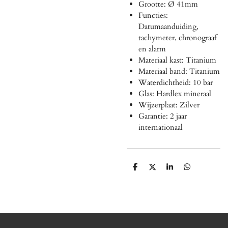
Grootte: Ø 41mm
Functies:
Datumaanduiding,
tachymeter, chronograaf
en alarm
Materiaal kast: Titanium
Materiaal band: Titanium
Waterdichtheid: 10 bar
Glas: Hardlex mineraal
Wijzerplaat: Zilver
Garantie: 2 jaar
internationaal
D
D
S
D
e
e
h
e
l
e
a
l
e
l
r
e
n
e
n