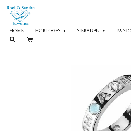
Ga
direct
naar
de
HOME
HORLOGES
SIERADEN
PAND
hoofdinhoud