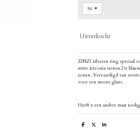
Uitverkocht
ZINZI zilveren ring speciaal 
witte zirconia stenen.De blau
zonen. Vervaardigd van eerste 
voor een mooie glans.
Heeft u een andere maat nod
D
D
S
e
e
h
l
e
a