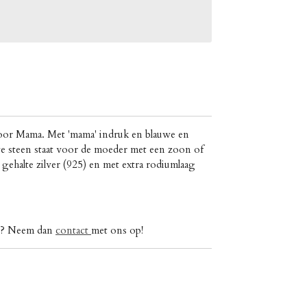
voor Mama. Met 'mama' indruk en blauwe en
we steen staat voor de moeder met een zoon of
gehalte zilver (925) en met extra rodiumlaag
ig? Neem dan
contact
met ons op!