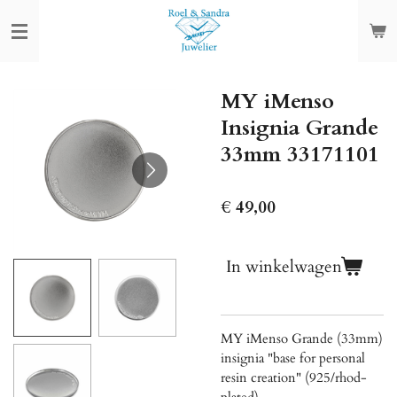
Ga
direct
naar
de
MY iMenso
hoofdinhoud
Insignia Grande
33mm 33171101
€ 49,00
In winkelwagen
MY iMenso Grande (33mm)
insignia "base for personal
resin creation" (925/rhod-
plated)