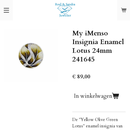
Ga
direct
naar
de
My iMenso
hoofdinhoud
Insignia Enamel
Lotus 24mm
241645
€ 89,00
In winkelwagen
De "Yellow Olive Green
Lotus" enamel insignia van