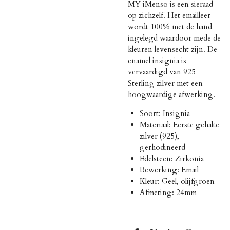
MY iMenso is een sieraad
op zichzelf. Het emailleer
wordt 100% met de hand
ingelegd waardoor mede de
kleuren levensecht zijn. De
enamel insignia is
vervaardigd van 925
Sterling zilver met een
hoogwaardige afwerking.
Soort: Insignia
Materiaal: Eerste gehalte
zilver (925),
gerhodineerd
Edelsteen: Zirkonia
Bewerking: Email
Kleur: Geel, olijfgroen
Afmeting: 24mm