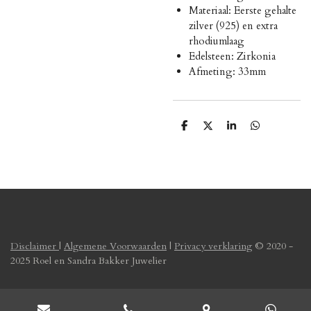
Materiaal: Eerste gehalte
zilver (925) en extra
rhodiumlaag
Edelsteen: Zirkonia
Afmeting: 33mm
D
D
S
D
e
e
h
e
l
e
a
l
e
l
r
e
n
e
n
Disclaimer
|
Algemene Voorwaarden
|
Privacy verklaring
© 2020 -
2025 Roel en Sandra Bakker Juwelier