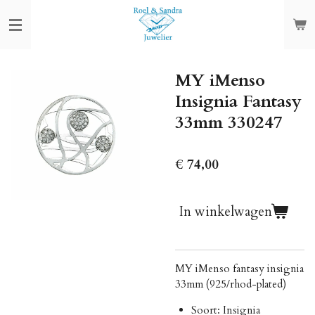
Ga
direct
naar
de
MY iMenso
hoofdinhoud
Insignia Fantasy
33mm 330247
€ 74,00
In winkelwagen
MY iMenso fantasy insignia
33mm (925/rhod-plated
)
Soort: Insignia