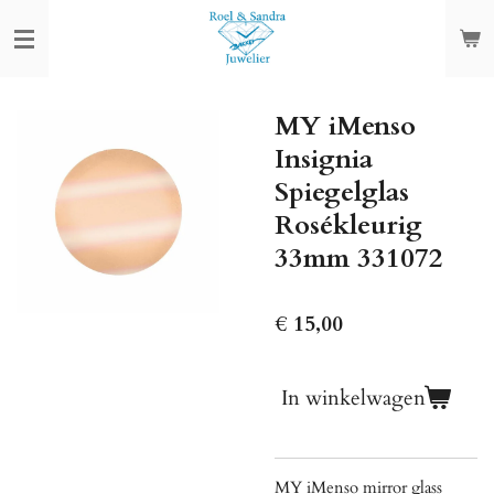
Ga
direct
naar
de
MY iMenso
hoofdinhoud
Insignia
Spiegelglas
Rosékleurig
33mm 331072
€ 15,00
In winkelwagen
MY iMenso mirror glass