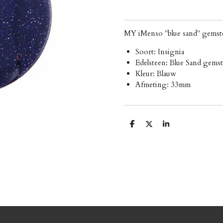
MY iMenso "blue sand" gemst
Soort: Insignia
Edelsteen: Blue Sand gems
Kleur: Blauw
Afmeting: 33mm
D
D
S
e
e
h
l
e
a
e
l
r
n
e