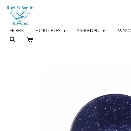
Ga
direct
naar
de
HOME
HORLOGES
SIERADEN
PAND
hoofdinhoud