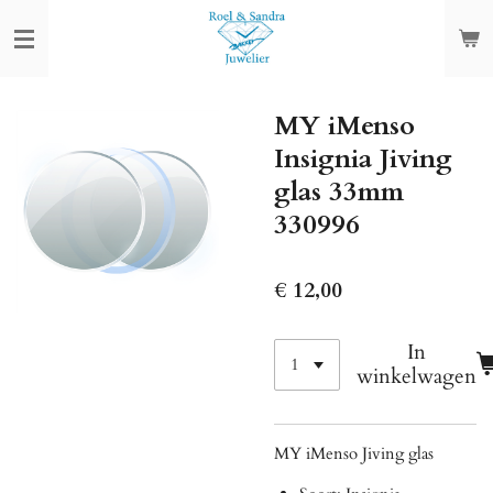
Ga
direct
naar
de
MY iMenso
hoofdinhoud
Insignia Jiving
glas 33mm
330996
€ 12,00
In
winkelwagen
MY iMenso Jiving glas