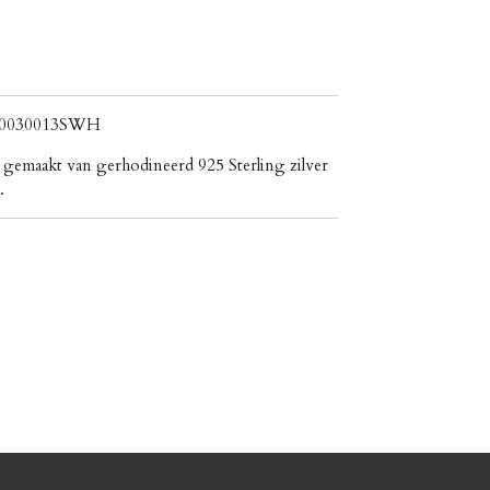
JF0030013SWH
jn gemaakt van gerhodineerd 925 Sterling zilver
.