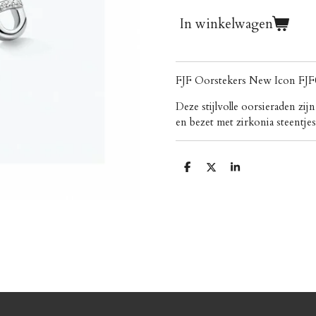
In winkelwagen
FJF Oorstekers New Icon F
Deze stijlvolle oorsieraden zi
en bezet met zirkonia steentjes
D
D
S
e
e
h
l
e
a
e
l
r
n
e