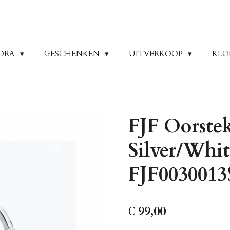
ORA
GESCHENKEN
UITVERKOOP
KLO
FJF Oorste
Silver/Whi
FJF00300
€ 99,00