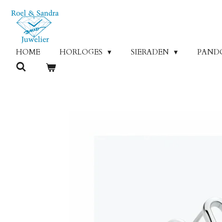
Ga
direct
naar
de
HOME
HORLOGES
SIERADEN
PAND
hoofdinhoud