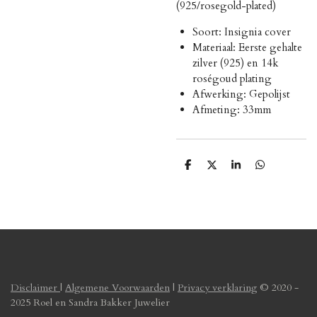
(925/rosegold-plated)
Soort: Insignia cover
Materiaal: Eerste gehalte
zilver (925) en 14k
roségoud plating
Afwerking: Gepolijst
Afmeting: 33mm
D
D
S
D
e
e
h
e
l
e
a
l
e
l
r
e
n
e
n
Disclaimer
|
Algemene Voorwaarden
|
Privacy verklaring
© 2020 -
2025 Roel en Sandra Bakker Juwelier