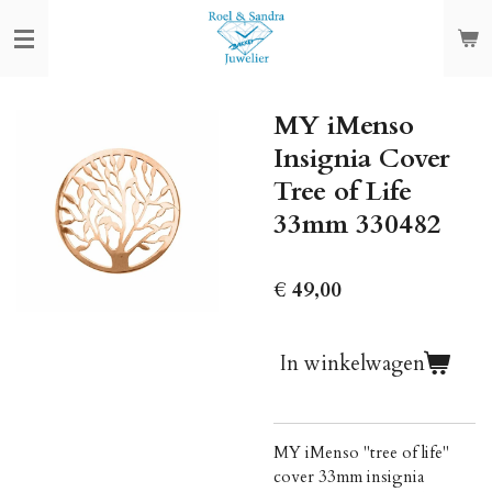
Ga
direct
naar
de
MY iMenso
hoofdinhoud
Insignia Cover
Tree of Life
33mm 330482
€ 49,00
In winkelwagen
MY iMenso "tree of life"
cover 33mm insignia