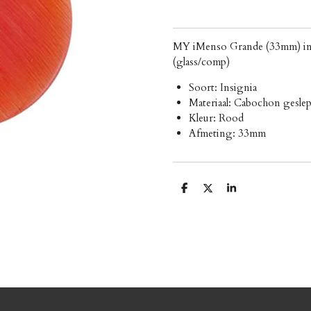
MY iMenso Grande (33mm) insi
(glass/comp)
Soort: Insignia
Materiaal: Cabochon geslep
Kleur: Rood
Afmeting: 33mm
D
D
S
e
e
h
l
e
a
e
l
r
n
e