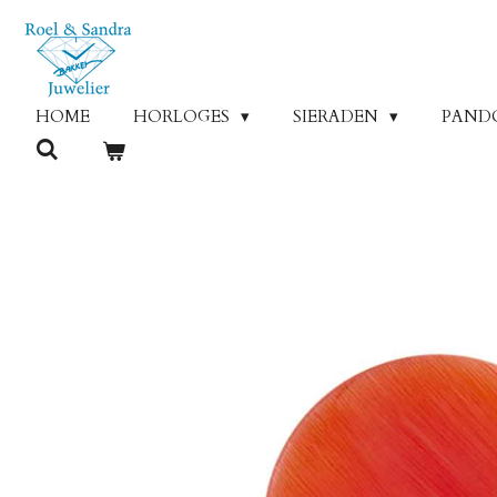
Ga
direct
naar
de
HOME
HORLOGES
SIERADEN
PAND
hoofdinhoud