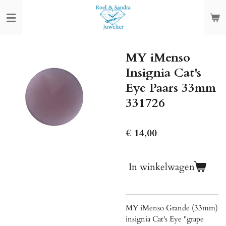
Ga
direct
naar
de
MY iMenso
hoofdinhoud
Insignia Cat's
Eye Paars 33mm
331726
€ 14,00
In winkelwagen
MY iMenso Grande (33mm)
insignia Cat's Eye "grape