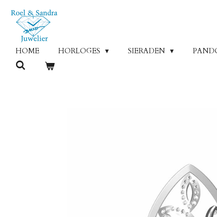
Ga
direct
naar
de
HOME
HORLOGES
SIERADEN
PAND
hoofdinhoud