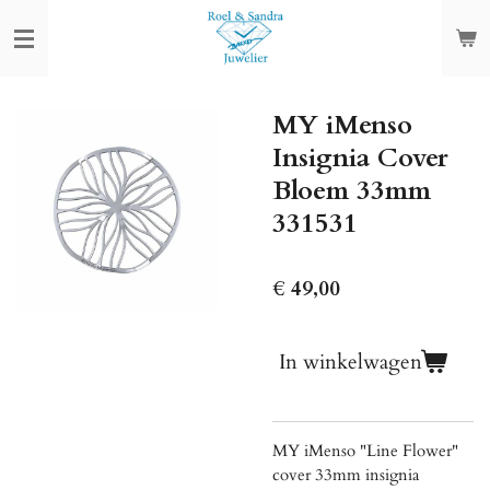
Ga
direct
naar
de
MY iMenso
hoofdinhoud
Insignia Cover
Bloem 33mm
331531
€ 49,00
In winkelwagen
MY iMenso "Line Flower"
cover 33mm insignia