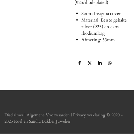
(925/rhod-plated)
Soort: Insignia cover
Materiaal: Eerste gehalte
zilver (925) en extra
rhodiumlaag
Afmeting: 33mm
D
D
S
D
e
e
h
e
l
e
a
l
e
l
r
e
n
e
n
Disclaimer
|
Algemene Voorwaarden
|
Privacy verklaring
© 2020 -
2025 Roel en Sandra Bakker Juwelier