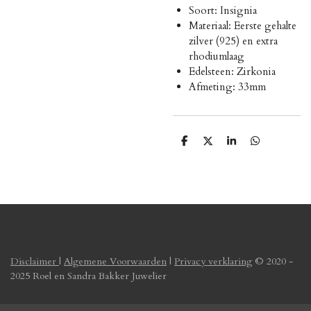
Soort: Insignia
Materiaal: Eerste gehalte
zilver (925) en extra
rhodiumlaag
Edelsteen: Zirkonia
Afmeting: 33mm
D
D
S
D
e
e
h
e
l
e
a
l
e
l
r
e
n
e
n
Disclaimer
|
Algemene Voorwaarden
|
Privacy verklaring
© 2020 -
2025 Roel en Sandra Bakker Juwelier