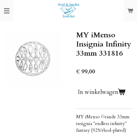
Ga
direct
naar
de
MY iMenso
hoofdinhoud
Insignia Infinity
33mm 331816
€ 99,00
In winkelwagen
MY iMenso Grande 33mm
insignia "endless infinity"
fantasy (925/rhod-plated)