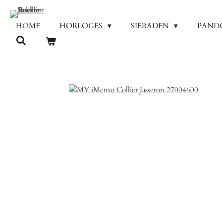
Ga
direct
HOME
HORLOGES
SIERADEN
PAND
naar
de
hoofdinhoud