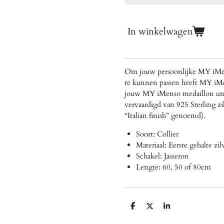
In winkelwagen
Om jouw persoonlijke MY iMe
te kunnen passen heeft MY iMen
jouw MY iMenso medaillon unie
vervaardigd van 925 Sterling z
“Italian finish” genoemd).
Soort: Collier
Materiaal: Eerste gehalte zi
Schakel: Jasseron
Lengte: 60, 50 of 80cm
D
D
S
e
e
h
l
e
a