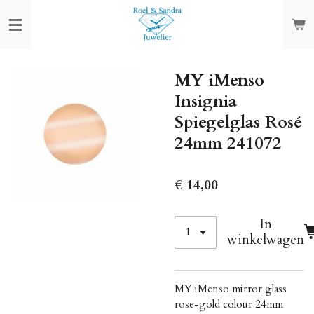
Ga
direct
naar
de
MY iMenso
hoofdinhoud
Insignia
Spiegelglas Rosé
24mm 241072
€ 14,00
In
winkelwagen
MY iMenso mirror glass
rose-gold colour 24mm