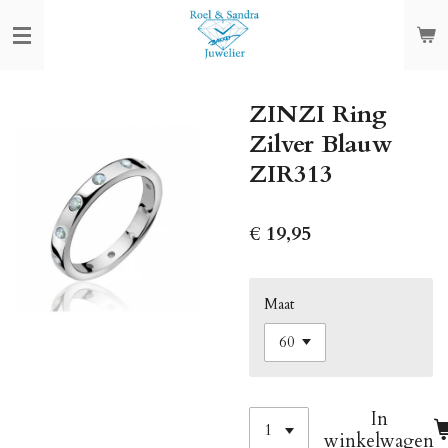
Ga
direct
naar
de
ZINZI Ring
hoofdinhoud
Zilver Blauw
ZIR313
€ 19,95
Maat
In
winkelwagen