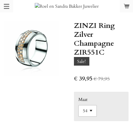
Ga
direct
naar
ZINZI Ring
de
hoofdinhoud
Zilver
Champagne
ZIR551C
Sale!
€ 39,95
€ 79,95
Maat