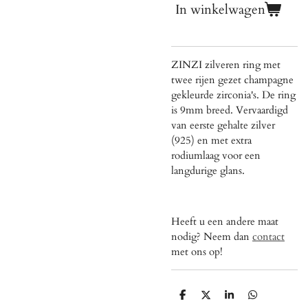
In winkelwagen
ZINZI zilveren ring met
twee rijen gezet champagne
gekleurde zirconia's. De ring
is 9mm breed. Vervaardigd
van eerste gehalte zilver
(925) en met extra
rodiumlaag voor een
langdurige glans.
Heeft u een andere maat
nodig? Neem dan
contact
met ons op!
D
D
S
D