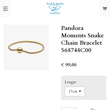
Ga
direct
naar
de
Pandora
hoofdinhoud
Moments Snake
Chain Bracelet
568748C00
€ 99,00
Lengte