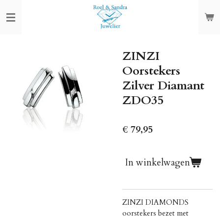
Ga
direct
naar
de
ZINZI
hoofdinhoud
Oorstekers
Zilver Diamant
ZDO35
€ 79,95
In winkelwagen
ZINZI DIAMONDS
oorstekers bezet met