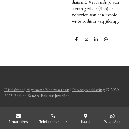
diamant. Vervaardigd van
sterling zilver (925) en
voorzien van een mooie
witte rodium vergulding.
D
D
S
D
e
e
h
e
l
e
a
l
e
l
r
e
n
e
n
Disclaimer
|
Algemene Voorwaarden
|
Privacy verklaring
© 2020 -
2025 Roel en Sandra Bakker Juwelier
E-mailadres
Telefoonnummer
Kaart
WhatsApp