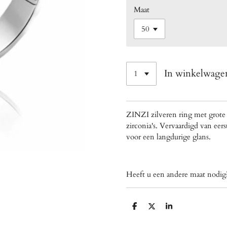
Maat
In winkelwage
ZINZI zilveren ring met grote 
zirconia's. Vervaardigd van eer
voor een langdurige glans.
Heeft u een andere maat nod
D
D
S
e
e
h
l
e
a