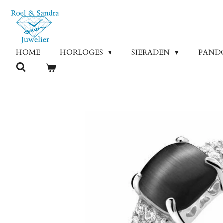
Ga
direct
naar
de
HOME
HORLOGES
SIERADEN
PAND
hoofdinhoud