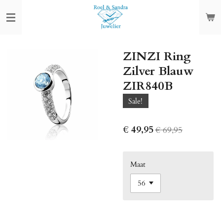
Ga
direct
naar
de
ZINZI Ring
hoofdinhoud
Zilver Blauw
ZIR840B
Sale!
€ 49,95
€ 69,95
Maat